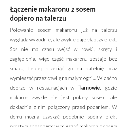
Łączenie makaronu z sosem
dopiero na talerzu
Strona główna
Polewanie sosem makaronu już na talerzu
Produkty
wygląda wygodnie, ale zwykle daje słabszy efekt.
Wyszukiwarka sk
Materace
Sos nie ma czasu wejść w rowki, skręty i
Blog
zagłębienia, więc część makaronu zostaje bez
Łóżka
smaku, Lepiej przeciąć go na patelnię oraz
Kontakt
Akcesoria
wymieszać przez chwilę na małym ogniu. Widać to
dobrze w restauracjach w
Tarnowie
, gdzie
makaron zwykle nie jest polany sosem, ale
dokładnie z nim połączony przed podaniem. W
domu można uzyskać podobnie spójny efekt
prostym sposobem: wymieszać makaron z sosem