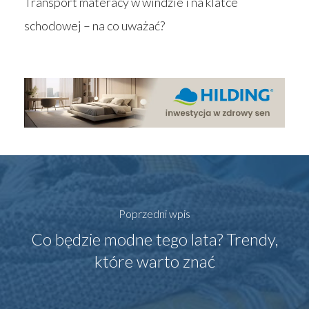
Transport materacy w windzie i na klatce
schodowej – na co uważać?
Poprzedni wpis
Co będzie modne tego lata? Trendy,
które warto znać